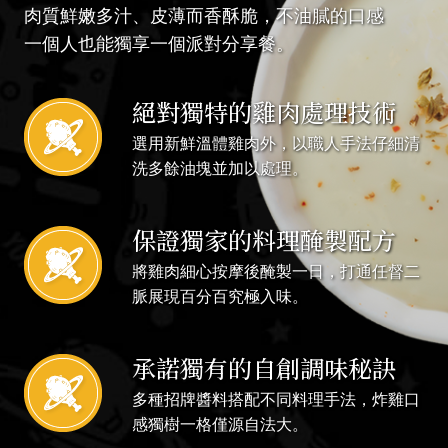
肉質鮮嫩多汁、皮薄而香酥脆，不油膩的口感
一個人也能獨享一個派對分享餐。
絕對獨特的雞肉處理技術
選用新鮮溫體雞肉外，以職人手法仔細清
洗多餘油塊並加以處理。
保證獨家的料理醃製配方
將雞肉細心按摩後醃製一日，打通任督二
脈展現百分百究極入味。
承諾獨有的自創調味秘訣
多種招牌醬料搭配不同料理手法，炸雞口
感獨樹一格僅源自法大。