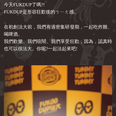
今天FUKDUP了嗎?!
FUKDUP是形容狂歡後的ㄎㄧㄤ感。
在初創法大前，我們有過密集研發期，一起吃炸雞、
喝啤酒。
我們歡樂、我們喧鬧、我們享受狂歡，因為，認真時
也可以很法大。你呢?一起法起來吧!