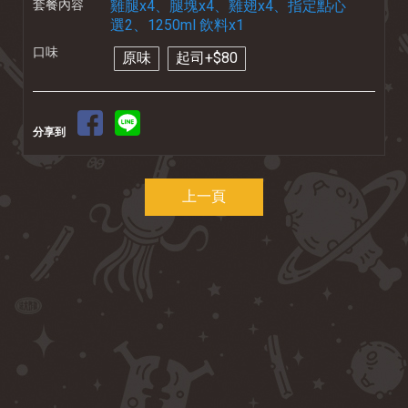
套餐內容
雞腿x4、腿塊x4、雞翅x4、指定點心
選2、1250ml 飲料x1
口味
原味
起司+$80
分享到
上一頁