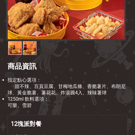
商品資訊
指定點心選項：
甜不辣、百頁豆腐、甘梅地瓜條、香脆薯片、布朗尼
球、黃金脆薯、薯花花、炸湯圓4入、辣味薯球
1250ml 飲料選項：
可樂、雪碧
12塊派對餐