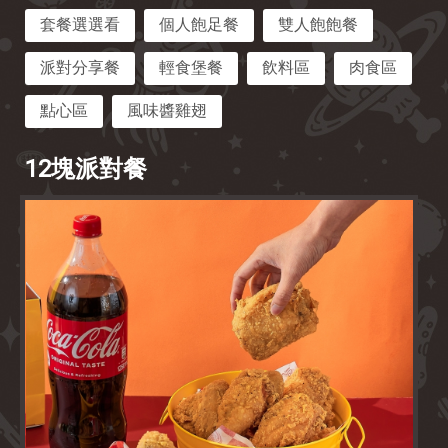
套餐選選看
個人飽足餐
雙人飽飽餐
派對分享餐
輕食堡餐
飲料區
肉食區
點心區
風味醬雞翅
12塊派對餐